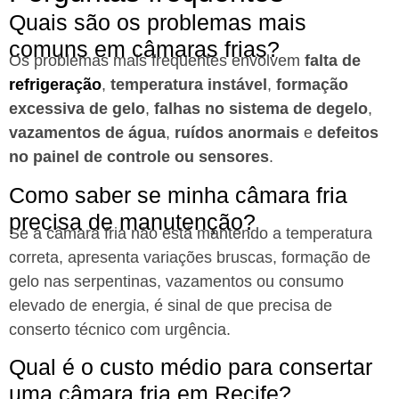
Quais são os problemas mais
comuns em câmaras frias?​
Os problemas mais frequentes envolvem
falta de
refrigeração
,
temperatura instável
,
formação
excessiva de gelo
,
falhas no sistema de degelo
,
vazamentos de água
,
ruídos anormais
e
defeitos
no painel de controle ou sensores
.
Como saber se minha câmara fria
precisa de manutenção?​
Se a câmara fria não está mantendo a temperatura
correta, apresenta variações bruscas, formação de
gelo nas serpentinas, vazamentos ou consumo
elevado de energia, é sinal de que precisa de
conserto técnico com urgência.
Qual é o custo médio para consertar
uma câmara fria em Recife?​