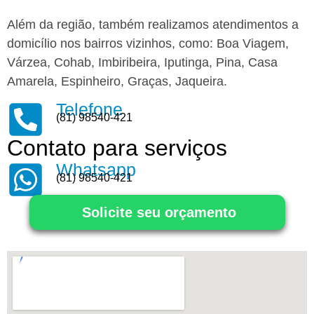
Além da região, também realizamos atendimentos a
domicílio nos bairros vizinhos, como: Boa Viagem,
Várzea, Cohab, Imbiribeira, Iputinga, Pina, Casa
Amarela, Espinheiro, Graças, Jaqueira.
Telefone
(81) 98540-421
Contato para serviços
Whatsapp
(81) 98540-421
Solicite seu orçamento