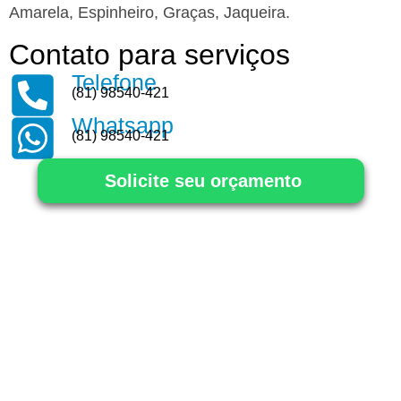
Amarela, Espinheiro, Graças, Jaqueira.
Contato para serviços
Telefone
(81) 98540-421
Whatsapp
(81) 98540-421
Solicite seu orçamento