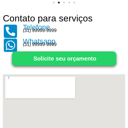
Contato para serviços
Telefone
(31) 99999-9999
Whatsapp
(31) 99999-9999
Solicite seu orçamento