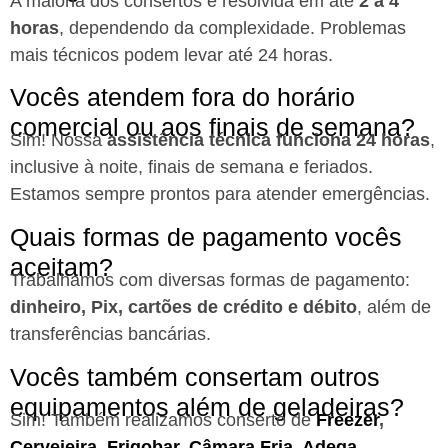
A maioria dos consertos é resolvida em até
2 a 4
horas
, dependendo da complexidade. Problemas
mais técnicos podem levar até 24 horas.
Vocês atendem fora do horário
comercial ou aos finais de semana?
Sim! Nossa
assistência técnica funciona 24 horas
,
inclusive à noite, finais de semana e feriados.
Estamos sempre prontos para atender emergências.
Quais formas de pagamento vocês
aceitam?
Trabalhamos com diversas formas de pagamento:
dinheiro, Pix, cartões de crédito e débito
, além de
transferências bancárias.
Vocês também consertam outros
equipamentos além de geladeiras?
Sim! Também realizamos conserto de
Freezer
,
Cervejeira
,
Frigobar
,
Câmara Fria
,
Adega