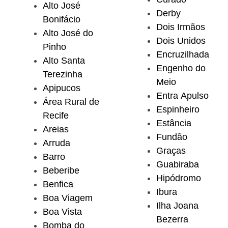
Alto José
Derby
Bonifácio
Dois Irmãos
Alto José do
Dois Unidos
Pinho
Encruzilhada
Alto Santa
Engenho do
Terezinha
Meio
Apipucos
Entra Apulso
Área Rural de
Espinheiro
Recife
Estância
Areias
Fundão
Arruda
Graças
Barro
Guabiraba
Beberibe
Hipódromo
Benfica
Ibura
Boa Viagem
Ilha Joana
Boa Vista
Bezerra
Bomba do