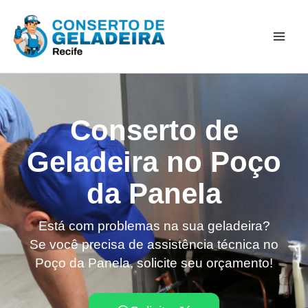
Ir
Mai
para
Men
o
conteúdo
Conserto de
Geladeira no Poço
da Panela
Está com problemas na sua geladeira?
Se você precisa de assistência técnica no
Poço da Panela, solicite seu orçamento!