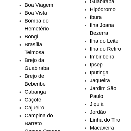
Guabiraba
Boa Viagem
Hipódromo
Boa Vista
Ibura
Bomba do
Ilha Joana
Hemetério
Bezerra
Bongi
Ilha do Leite
Brasília
Ilha do Retiro
Teimosa
Imbiribeira
Brejo da
Ipsep
Guabiraba
Iputinga
Brejo de
Jaqueira
Beberibe
Jardim São
Cabanga
Paulo
Caçote
Jiquiá
Cajueiro
Jordão
Campina do
Linha do Tiro
Barreto
Macaxeira