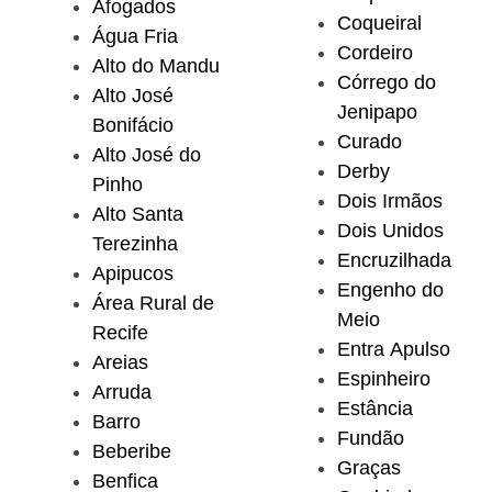
Afogados
Coqueiral
Água Fria
Cordeiro
Alto do Mandu
Córrego do
Alto José
Jenipapo
Bonifácio
Curado
Alto José do
Derby
Pinho
Dois Irmãos
Alto Santa
Dois Unidos
Terezinha
Encruzilhada
Apipucos
Engenho do
Área Rural de
Meio
Recife
Entra Apulso
Areias
Espinheiro
Arruda
Estância
Barro
Fundão
Beberibe
Graças
Benfica