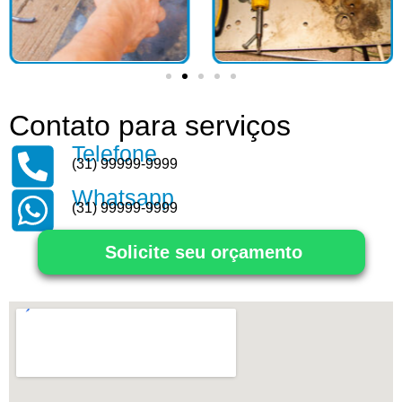
Contato para serviços
Telefone
(31) 99999-9999
Whatsapp
(31) 99999-9999
Solicite seu orçamento